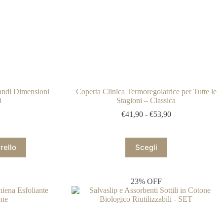
andi Dimensioni
Coperta Clinica Termoregolatrice per Tutte le
i
Stagioni – Classica
Fascia
€
41,90
-
€
53,90
di
o
o
prezzo:
ale
e
da
Questo
rello
Scegli
€41,90
prodotto
0.
.
a
ha
€53,90
più
varianti.
23% OFF
Le
opzioni
possono
essere