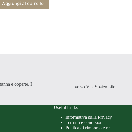
era:
è:
Aggiungi al carrello
€22,90.
€15,90.
nanna e coperte. I
Verso Vita Sostenibile
Useful Links
Informativa sulla Privacy
Termini e condizioni
Politica di rimborso e resi