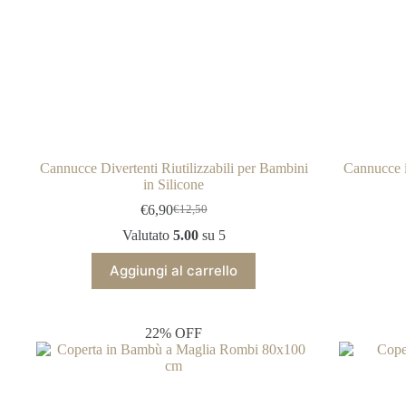
Cannucce Divertenti Riutilizzabili per Bambini
Cannucce i
in Silicone
€
6,90
€
12,50
Il
Il
prezzo
prezzo
Valutato
5.00
su 5
originale
attuale
era:
è:
Aggiungi al carrello
€12,50.
€6,90.
22% OFF