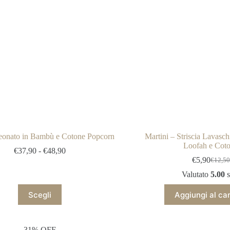
scelte
nella
pagina
del
prodotto
eonato in Bambù e Cotone Popcorn
Martini – Striscia Lavasch
Loofah e Cot
Fascia
€
37,90
-
€
48,90
di
€
5,90
€
12,50
Il
Il
prezzo:
prezz
prezz
Valutato
5.00
s
da
origin
attual
€37,90
Questo
era:
è:
Scegli
Aggiungi al car
a
prodotto
€12,5
€5,90
€48,90
ha
più
varianti.
31% OFF