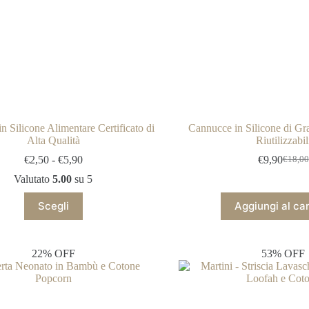
n Silicone Alimentare Certificato di
Cannucce in Silicone di Gr
Alta Qualità
Riutilizzabil
Fascia
€
2,50
-
€
5,90
€
9,90
€
18,00
Il
Il
di
prezz
prezz
Valutato
5.00
su 5
prezzo:
origin
attual
da
Questo
era:
è:
Scegli
Aggiungi al car
€2,50
prodotto
€18,0
€9,90
a
ha
€5,90
più
varianti.
22% OFF
53% OFF
Le
opzioni
possono
essere