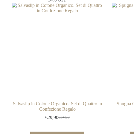
Le
opzioni
possono
essere
scelte
nella
pagina
del
prodotto
Salvaslip in Cotone Organico. Set di Quattro in
Spugna G
Confezione Regalo
€
29,90
€
34,90
Il
Il
prezzo
prezzo
originale
attuale