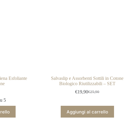
scelte
nella
pagina
del
prodotto
iena Esfoliante
Salvaslip e Assorbenti Sottili in Cotone
one
Biologico Riutilizzabili – SET
€
19,90
€
25,90
Il
Il
o
o
prezzo
prezzo
u 5
ale
e
originale
attuale
era:
è:
rello
Aggiungi al carrello
0.
.
€25,90.
€19,90.