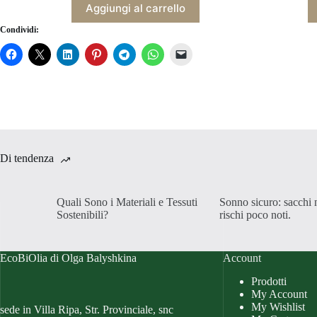
era:
è:
Aggiungi al carrello
€34,90.
€29,90.
Condividi:
Di tendenza
Quali Sono i Materiali e Tessuti
Sonno sicuro: sacchi 
Sostenibili?
rischi poco noti.
EcoBiOlia di Olga Balyshkina
Account
Prodotti
My Account
My Wishlist
sede in Villa Ripa, Str. Provinciale, snc