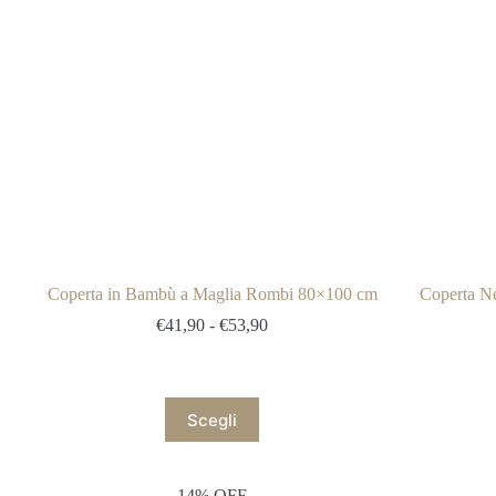
Coperta in Bambù a Maglia Rombi 80×100 cm
Coperta N
Fascia
€
41,90
-
€
53,90
di
prezzo:
da
€41,90
Questo
Scegli
a
prodotto
€53,90
ha
più
varianti.
14% OFF