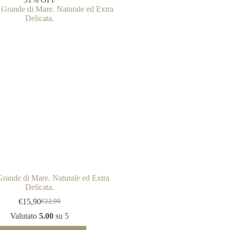
Le
opzioni
possono
essere
scelte
nella
pagina
del
prodotto
rande di Mare. Naturale ed Extra
Delicata.
€
15,90
€
22,90
Il
Il
prezzo
prezzo
Valutato
5.00
su 5
originale
attuale