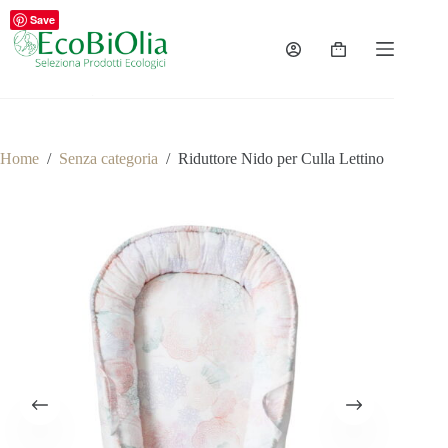
Salta
Save
al
contenuto
Carrello
Home
/
Senza categoria
/
Riduttore Nido per Culla Lettino