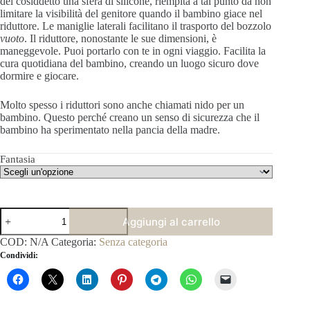
del cosiddetto
una sfera di silicone, riempita a tal punto da non
limitare la visibilità del genitore quando il bambino giace nel
riduttore.
Le maniglie laterali facilitano il trasporto del bozzolo
vuoto
.
Il riduttore, nonostante le sue dimensioni, è
maneggevole.
Puoi portarlo con te in ogni viaggio.
Facilita la
cura quotidiana del bambino, creando un luogo sicuro dove
dormire e giocare.
Molto spesso i riduttori sono anche chiamati nido per un
bambino.
Questo perché creano un senso di sicurezza che il
bambino ha sperimentato nella pancia della madre.
Fantasia
Riduttore
Aggiungi al carrello
Nido
per
COD:
N/A
Categoria:
Senza categoria
Culla
Condividi:
Lettino
quantità