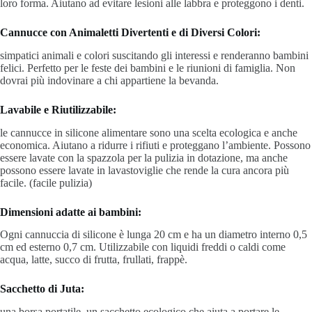
loro forma. Aiutano ad evitare lesioni alle labbra e proteggono i denti.
Cannucce con Animaletti Divertenti e di Diversi Colori:
simpatici animali e colori suscitando gli interessi e renderanno bambini
felici. Perfetto per le feste dei bambini e le riunioni di famiglia. Non
dovrai più indovinare a chi appartiene la bevanda.
Lavabile e Riutilizzabile:
le cannucce in silicone alimentare sono una scelta ecologica e anche
economica. Aiutano a ridurre i rifiuti e proteggano l’ambiente. Possono
essere lavate con la spazzola per la pulizia in dotazione, ma anche
possono essere lavate in lavastoviglie che rende la cura ancora più
facile. (facile pulizia)
Dimensioni adatte ai bambini:
Ogni cannuccia di silicone è lunga 20 cm e ha un diametro interno 0,5
cm ed esterno 0,7 cm. Utilizzabile con liquidi freddi o caldi come
acqua, latte, succo di frutta, frullati, frappè.
Sacchetto di Juta:
una borsa portatile, un sacchetto ecologico che aiuta a portare le