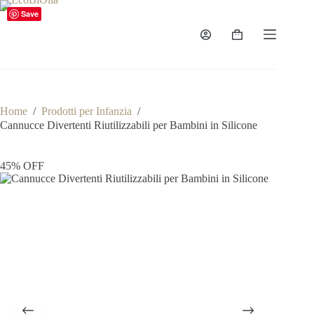
Salta
Save
al
contenuto
Carrello
Home
/
Prodotti per Infanzia
/
Cannucce Divertenti Riutilizzabili per Bambini in Silicone
45% OFF