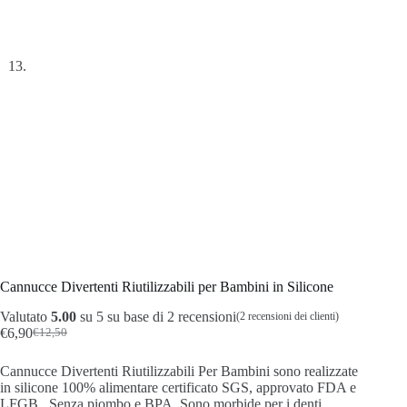
Cannucce Divertenti Riutilizzabili per Bambini in Silicone
Valutato
5.00
su 5 su base di
2
recensioni
(
2
recensioni dei clienti)
€
6,90
€
12,50
Il
Il
prezzo
prezzo
Cannucce Divertenti Riutilizzabili Per Bambini sono realizzate
originale
attuale
in silicone 100% alimentare certificato SGS, approvato FDA e
era:
è:
LFGB. Senza piombo e BPA. Sono morbide per i denti,
€12,50.
€6,90.