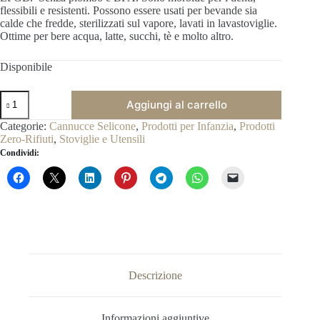
flessibili e resistenti. Possono essere usati per bevande sia
calde che fredde, sterilizzati sul vapore, lavati in lavastoviglie.
Ottime per bere acqua, latte, succhi, tè e molto altro.
Disponibile
Cannucce
Aggiungi al carrello
Divertenti
Riutilizzabili
Categorie:
Cannucce Selicone
,
Prodotti per Infanzia
,
Prodotti
per
Zero-Rifiuti
,
Stoviglie e Utensili
Bambini
Condividi:
in
Silicone
quantità
Descrizione
Informazioni aggiuntive