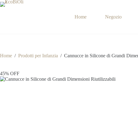
Salta
al
contenuto
Home
Negozio
Home
/
Prodotti per Infanzia
/
Cannucce in Silicone di Grandi Dimens
45% OFF