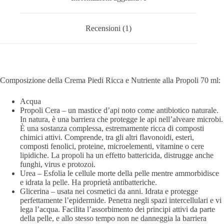
Recensioni (1)
Composizione della Crema Piedi Ricca e Nutriente alla Propoli 70 ml:
Acqua
Propoli Cera – un mastice d’api noto come antibiotico naturale.
In natura, è una barriera che protegge le api nell’alveare microbi.
È una sostanza complessa, estremamente ricca di composti
chimici attivi. Comprende, tra gli altri flavonoidi, esteri,
composti fenolici, proteine, microelementi, vitamine o cere
lipidiche. La propoli ha un effetto battericida, distrugge anche
funghi, virus e protozoi.
Urea – Esfolia le cellule morte della pelle mentre ammorbidisce
e idrata la pelle. Ha proprietà antibatteriche.
Glicerina – usata nei cosmetici da anni. Idrata e protegge
perfettamente l’epidermide. Penetra negli spazi intercellulari e vi
lega l’acqua. Facilita l’assorbimento dei principi attivi da parte
della pelle, e allo stesso tempo non ne danneggia la barriera