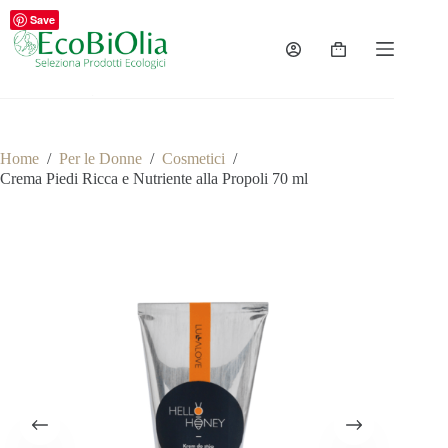
Salta
Save
al
contenuto
Carrello
Home
/
Per le Donne
/
Cosmetici
/
Crema Piedi Ricca e Nutriente alla Propoli 70 ml