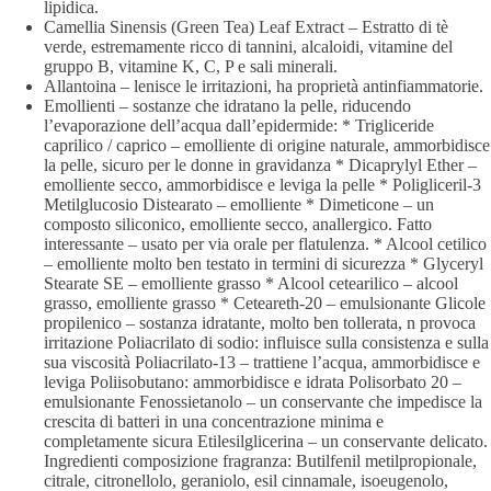
lipidica.
Camellia Sinensis (Green Tea) Leaf Extract – Estratto di tè
verde, estremamente ricco di tannini, alcaloidi, vitamine del
gruppo B, vitamine K, C, P e sali minerali.
Allantoina – lenisce le irritazioni, ha proprietà antinfiammatorie.
Emollienti – sostanze che idratano la pelle, riducendo
l’evaporazione dell’acqua dall’epidermide: * Trigliceride
caprilico / caprico – emolliente di origine naturale, ammorbidisce
la pelle, sicuro per le donne in gravidanza * Dicaprylyl Ether –
emolliente secco, ammorbidisce e leviga la pelle * Poligliceril-3
Metilglucosio Distearato – emolliente * Dimeticone – un
composto siliconico, emolliente secco, anallergico. Fatto
interessante – usato per via orale per flatulenza. * Alcool cetilico
– emolliente molto ben testato in termini di sicurezza * Glyceryl
Stearate SE – emolliente grasso * Alcool cetearilico – alcool
grasso, emolliente grasso * Ceteareth-20 – emulsionante Glicole
propilenico – sostanza idratante, molto ben tollerata, n provoca
irritazione Poliacrilato di sodio: influisce sulla consistenza e sulla
sua viscosità Poliacrilato-13 – trattiene l’acqua, ammorbidisce e
leviga Poliisobutano: ammorbidisce e idrata Polisorbato 20 –
emulsionante Fenossietanolo – un conservante che impedisce la
crescita di batteri in una concentrazione minima e
completamente sicura Etilesilglicerina – un conservante delicato.
Ingredienti composizione fragranza: Butilfenil metilpropionale,
citrale, citronellolo, geraniolo, esil cinnamale, isoeugenolo,