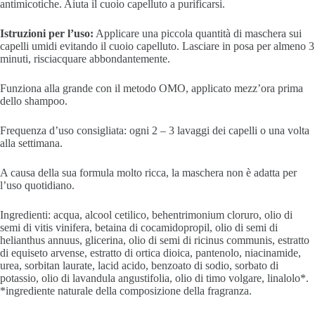
antimicotiche. Aiuta il cuoio capelluto a purificarsi.
Istruzioni per l’uso:
Applicare una piccola quantità di maschera sui
capelli umidi evitando il cuoio capelluto. Lasciare in posa per almeno 3
minuti, risciacquare abbondantemente.
Funziona alla grande con il metodo OMO, applicato mezz’ora prima
dello shampoo.
Frequenza d’uso consigliata: ogni 2 – 3 lavaggi dei capelli o una volta
alla settimana.
A causa della sua formula molto ricca, la maschera non è adatta per
l’uso quotidiano.
Ingredienti: acqua, alcool cetilico, behentrimonium cloruro, olio di
semi di vitis vinifera, betaina di cocamidopropil, olio di semi di
helianthus annuus, glicerina, olio di semi di ricinus communis, estratto
di equiseto arvense, estratto di ortica dioica, pantenolo, niacinamide,
urea, sorbitan laurate, lacid acido, benzoato di sodio, sorbato di
potassio, olio di lavandula angustifolia, olio di timo volgare, linalolo*.
*ingrediente naturale della composizione della fragranza.