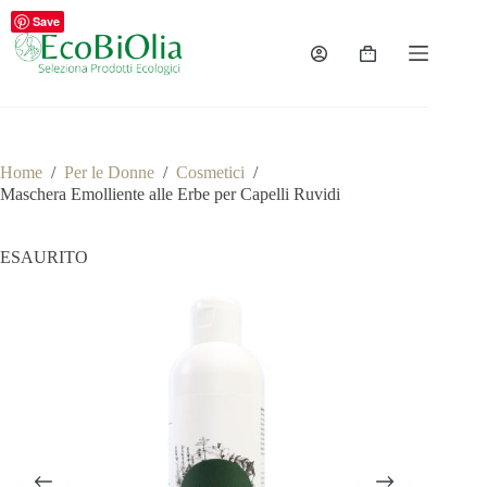
Salta
Save
al
contenuto
Carrello
Home
/
Per le Donne
/
Cosmetici
/
Maschera Emolliente alle Erbe per Capelli Ruvidi
ESAURITO