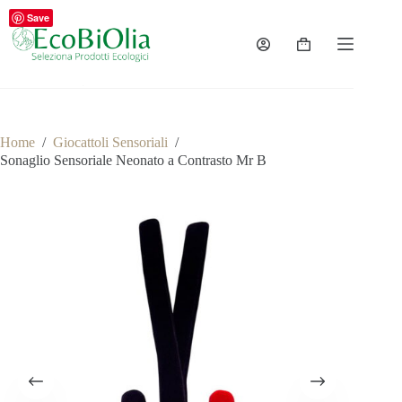
Salta
Save
al
contenuto
Carrello
Home
/
Giocattoli Sensoriali
/
Sonaglio Sensoriale Neonato a Contrasto Mr B