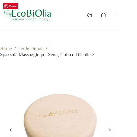
Salta
Save
al
contenuto
Carrello
Home
/
Per le Donne
/
Spazzola Massaggio per Seno, Collo e Décolleté