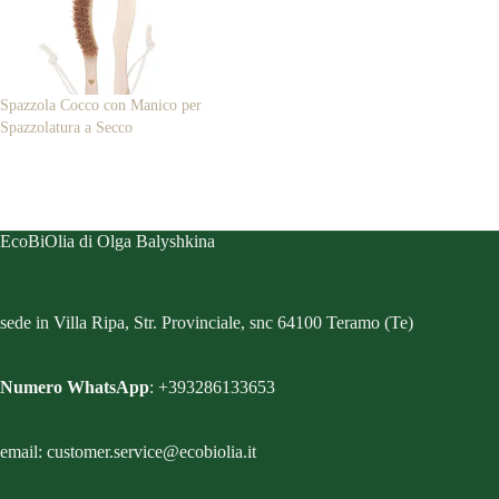
Spazzola Cocco con Manico per
Spazzolatura a Secco
EcoBiOlia di Olga Balyshkina
sede in Villa Ripa, Str. Provinciale, snc 64100 Teramo (Te)
Numero WhatsApp
: +393286133653
email: customer.service@ecobiolia.it