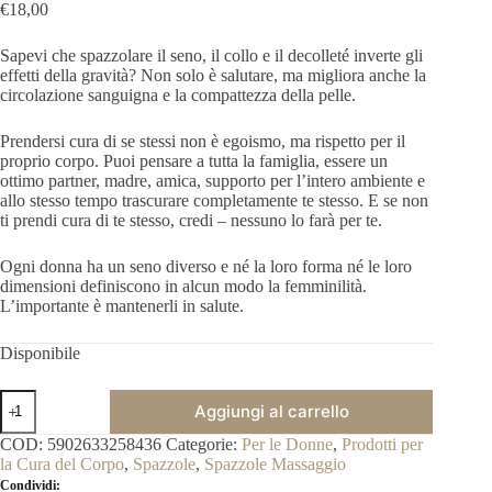
€
18,00
Sapevi che spazzolare il seno, il collo e il decolleté inverte gli
effetti della gravità? Non solo è salutare, ma migliora anche la
circolazione sanguigna e la compattezza della pelle.
Prendersi cura di se stessi non è egoismo, ma rispetto per il
proprio corpo. Puoi pensare a tutta la famiglia, essere un
ottimo partner, madre, amica, supporto per l’intero ambiente e
allo stesso tempo trascurare completamente te stesso. E se non
ti prendi cura di te stesso, credi – nessuno lo farà per te.
Ogni donna ha un seno diverso e né la loro forma né le loro
dimensioni definiscono in alcun modo la femminilità.
L’importante è mantenerli in salute.
Disponibile
Spazzola
Aggiungi al carrello
Massaggio
per
COD:
5902633258436
Categorie:
Per le Donne
,
Prodotti per
Seno,
la Cura del Corpo
,
Spazzole
,
Spazzole Massaggio
Collo
Condividi:
e