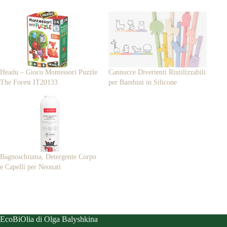
Headu – Gioco Montessori Puzzle
Cannucce Divertenti Riutilizzabili
The Forest IT20133
per Bambini in Silicone
Bagnoschiuma, Detergente Corpo
e Capelli per Neonati
EcoBiOlia di Olga Balyshkina