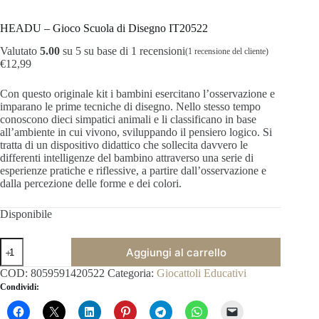
HEADU – Gioco Scuola di Disegno IT20522
Valutato
5.00
su 5 su base di
1
recensioni
(
1
recensione del cliente)
€
12,99
Con questo originale kit i bambini esercitano l’osservazione e
imparano le prime tecniche di disegno. Nello stesso tempo
conoscono dieci simpatici animali e li classificano in base
all’ambiente in cui vivono, sviluppando il pensiero logico. Si
tratta di un dispositivo didattico che sollecita davvero le
differenti intelligenze del bambino attraverso una serie di
esperienze pratiche e riflessive, a partire dall’osservazione e
dalla percezione delle forme e dei colori.
Disponibile
HEADU
Aggiungi al carrello
-
Gioco
COD:
8059591420522
Categoria:
Giocattoli Educativi
Scuola
Condividi:
di
Disegno
IT20522