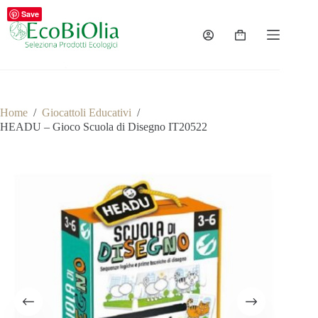
Salta
Save
al
contenuto
Carrello
Home
/
Giocattoli Educativi
/
HEADU – Gioco Scuola di Disegno IT20522