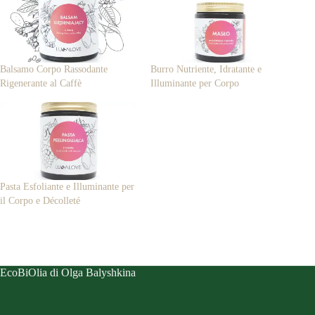
Balsamo Corpo Rassodante
Burro Nutriente, Idratante e
Rigenerante al Caffè
Illuminante per Corpo
Pasta Esfoliante e Illuminante per
il Corpo e Décolleté
EcoBiOlia di Olga Balyshkina