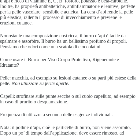
d’api è ricco di vitamine E, C, B, fosforo, potassio e beta-carotene.
Inoltre, ha proprietà antibatteriche, antinfiammatorie e lenitive, perfette
per la pelle vascolare, sensibile e acneica. La cera d’api rende la pelle
più elastica, rallenta il processo di invecchiamento e previene le
eruzioni cutanee.
Nonostante una composizione così ricca, il burro d’api è facile da
spalmare e assorbire. Il burro ha un bellissimo profumo di propoli.
Pensiamo che odori come una scatola di cioccolatini.
Come usare il Burro per Viso Corpo Protettivo, Rigenerante e
Idratante?
Pelle: macchia, ad esempio su lesioni cutanee o su parti più estese della
pelle.
Non utilizzare su ferite aperte.
Capelli: strofinare sulle punte secche o sul cuoio capelluto, ad esempio
in caso di prurito o desquamazione.
Frequenza di utilizzo: a seconda delle esigenze individuali.
Nota: il polline d’api, cioè le particelle di burro, non viene assorbito.
Dopo un po’ di tempo dall’applicazione, deve essere rimosso, ad