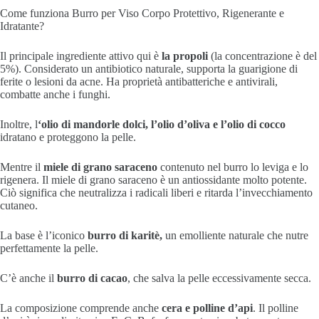
Come funziona Burro per Viso Corpo Protettivo, Rigenerante e
Idratante?
Il principale ingrediente attivo qui è
la propoli
(la concentrazione è del
5%). Considerato un antibiotico naturale, supporta la guarigione di
ferite o lesioni da acne. Ha proprietà antibatteriche e antivirali,
combatte anche i funghi.
Inoltre, l
‘olio di mandorle dolci, l’olio d’oliva e l’olio di cocco
idratano e proteggono la pelle.
Mentre il
miele di grano saraceno
contenuto nel burro lo leviga e lo
rigenera. Il miele di grano saraceno è un antiossidante molto potente.
Ciò significa che neutralizza i radicali liberi e ritarda l’invecchiamento
cutaneo.
La base è l’iconico
burro di karitè,
un emolliente naturale che nutre
perfettamente la pelle.
C’è anche il
burro di cacao
, che salva la pelle eccessivamente secca.
La composizione comprende anche
cera e polline d’api
. Il polline