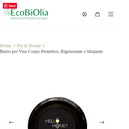
Salta
Save
al
contenuto
Carrello
Home
/
Per le Donne
/
Burro per Viso Corpo Protettivo, Rigenerante e Idratante