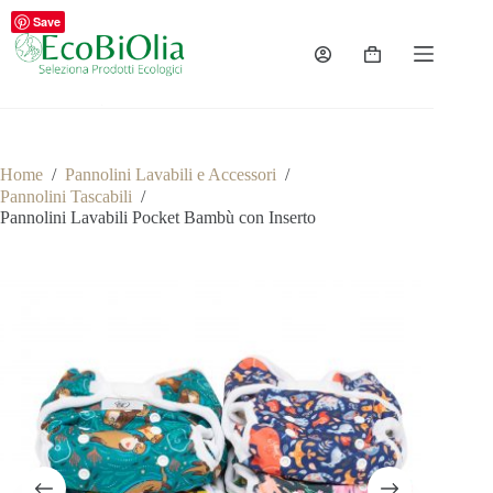
Salta
Save
al
contenuto
Carrello
Home
/
Pannolini Lavabili e Accessori
/
Pannolini Tascabili
/
Pannolini Lavabili Pocket Bambù con Inserto