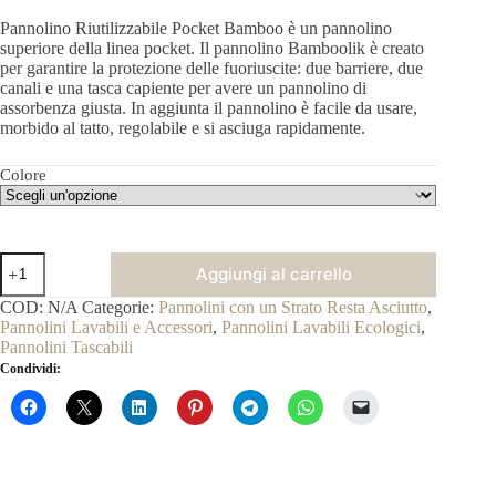
Pannolino Riutilizzabile Pocket Bamboo è un pannolino
superiore
della linea pocket. Il pannolino Bamboolik è creato
per garantire la protezione delle fuoriuscite: due barriere, due
canali e una tasca capiente per avere un pannolino di
assorbenza giusta. In aggiunta il pannolino è facile da usare,
morbido al tatto, regolabile e si asciuga rapidamente.
Colore
Pannolini
Aggiungi al carrello
Lavabili
Pocket
COD:
N/A
Categorie:
Pannolini con un Strato Resta Asciutto
,
Bambù
Pannolini Lavabili e Accessori
,
Pannolini Lavabili Ecologici
,
con
Pannolini Tascabili
Inserto
Condividi:
quantità