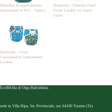
Mutandine da Apprendimento
Bamboolik – Pannolini Fitted
Impermeabili in PUL – Taglia L
Pocket Lavabili con Inserto
Cucito
Bamboolik – Cover
Copripannolino Impermeabile
Lavabile.
EcoBiOlia di Olga Balyshkina
sede in Villa Ripa, Str. Provinciale, snc 64100 Teramo (Te)