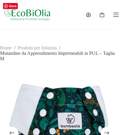
Salta
Save
al
contenuto
Carrello
Home
/
Prodotti per Infanzia
/
Mutandine da Apprendimento Impermeabili in PUL – Taglia
M