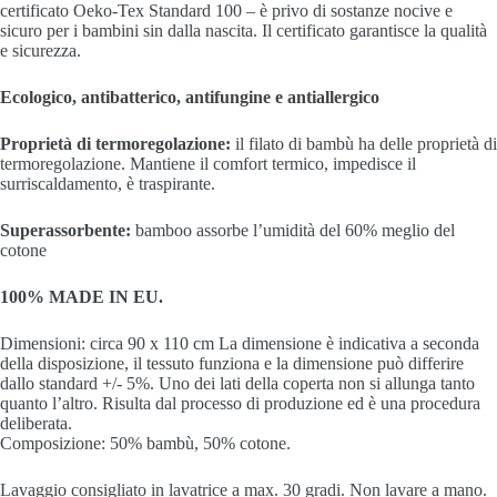
certificato Oeko-Tex Standard 100 – è privo di sostanze nocive e
sicuro per i bambini sin dalla nascita. Il certificato
garantisce la qualità
e sicurezza.
Ecologico, antibatterico, antifungine e antiallergico
Proprietà di termoregolazione:
i
l filato di bambù
ha delle proprietà di
termoregolazione. Mantiene il comfort termico, impedisce il
surriscaldamento, è traspirante.
Superassorbente:
bamboo a
ssorbe l’umidità del 60% meglio del
cotone
100% MADE IN EU.
Dimensioni:
circa 90 x 110 cm La dimensione è indicativa a seconda
della disposizione, il tessuto funziona e la dimensione può differire
dallo standard +/- 5%. Uno dei lati della coperta non si allunga tanto
quanto l’altro. Risulta dal processo di produzione ed è una procedura
deliberata.
Composizione: 50% bambù, 50% cotone.
Lavaggio consigliato in lavatrice a max. 30 gradi. Non lavare a mano.