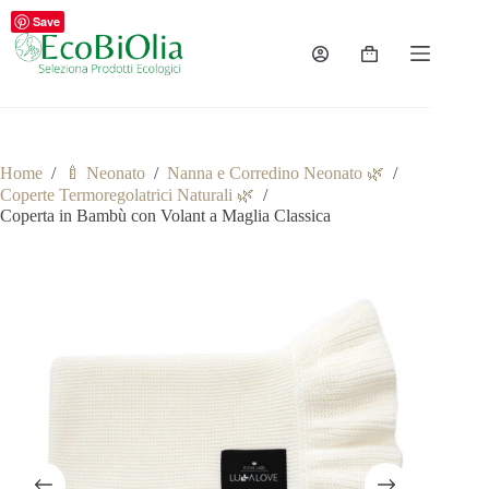
Salta
Save
al
contenuto
Carrello
Home
/
🍼 Neonato
/
Nanna e Corredino Neonato 🌿
/
Coperte Termoregolatrici Naturali 🌿
/
Coperta in Bambù con Volant a Maglia Classica