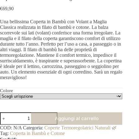
€
69,90
Una bellissima Coperta in Bambù con Volant a Maglia
Classica realizzata in filato di bambù e cotone. La balza
scorrevole sui lati (volant) conferisce una forma irregolare. La
maglia e il filato della coperta garantiscono comfort di utilizzo
durante tutto l’anno. Perfetto per l’uso a casa, a passeggio o in
altri viaggi.
Il f
ilato di bambù ha delle proprietà di
termoregolazione. Mantiene il comfort termico, impedisce il
surriscaldamento, è traspirante e superassorbente.
La copertina
è ideale per il lettino, carrozzina, passeggino o seggiolino per
auto. Un elemento essenziale di ogni corredino. Sarà un
regalo
meraviglioso!
Colore
Coperta
Aggiungi al carrello
in
Bambù
COD:
N/A
Categoria:
Coperte Termoregolatrici Naturali 🌿
con
Tag:
Coperta in Bambù e Cotone
Volant