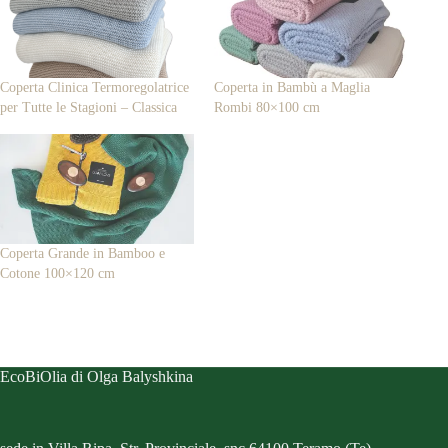
Coperta Clinica Termoregolatrice
Coperta in Bambù a Maglia
per Tutte le Stagioni – Classica
Rombi 80×100 cm
Coperta Grande in Bamboo e
Cotone 100×120 cm
EcoBiOlia di Olga Balyshkina