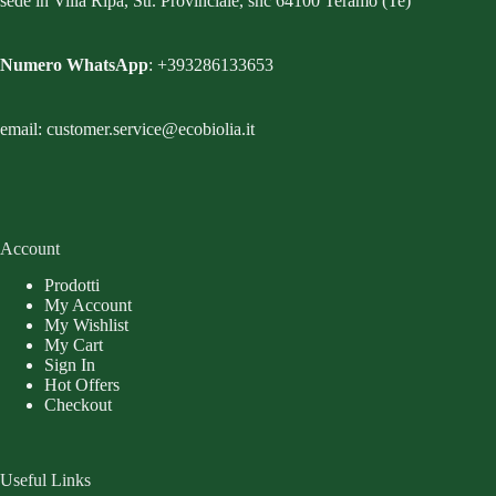
sede in Villa Ripa, Str. Provinciale, snc 64100 Teramo (Te)
Numero WhatsApp
: +393286133653
email: customer.service@ecobiolia.it
Account
Prodotti
My Account
My Wishlist
My Cart
Sign In
Hot Offers
Checkout
Useful Links