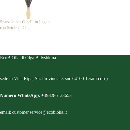
Spazzola per Capelli in Legno
con Setole di Cinghiale
EcoBiOlia di Olga Balyshkina
sede in Villa Ripa, Str. Provinciale, snc 64100 Teramo (Te)
Numero WhatsApp
: +393286133653
email: customer.service@ecobiolia.it