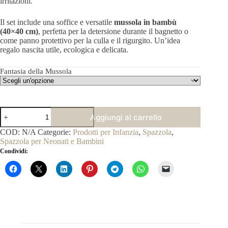
irritazioni.
Il set include una soffice e versatile
mussola in bambù
(40×40 cm)
,
perfetta per la detersione durante il bagnetto o
come panno protettivo per la culla e il rigurgito.
Un’idea
regalo nascita utile,
ecologica e delicata.
Fantasia della Mussola
Spazzola
Aggiungi al carrello
Neonato
con
COD:
N/A
Categorie:
Prodotti per Infanzia
,
Spazzola
,
Setole
Spazzola per Neonati e Bambini
di
Condividi:
Capra
e
Mussola
-
Prima
Spazzola
quantità