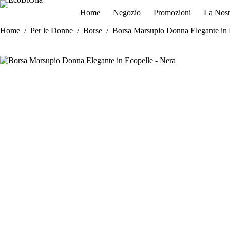
Salta
Home
Negozio
Promozioni
La Nost
al
contenuto
Home
/
Per le Donne
/
Borse
/
Borsa Marsupio Donna Elegante in 