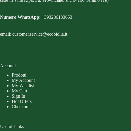
sede in Villa Ripa, Str. Provinciale, snc 64100 Teramo (Te)
Numero WhatsApp
: +393286133653
email: customer.service@ecobiolia.it
Account
Prodotti
My Account
My Wishlist
My Cart
Sign In
Hot Offers
Checkout
Useful Links