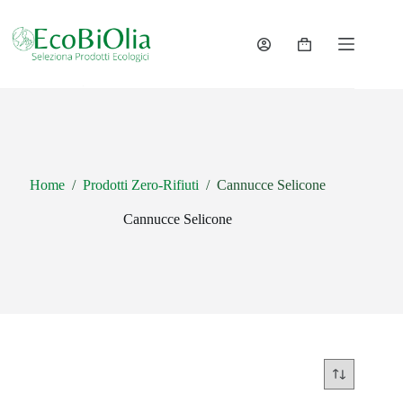
Salta
al
contenuto
Carrello
Home
/
Prodotti Zero-Rifiuti
/
Cannucce Selicone
Cannucce Selicone