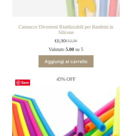
Cannucce Divertenti Riutilizzabili per Bambini in
Silicone
€
6,90
€
12,50
Il
Il
prezzo
prezzo
Valutato
5.00
su 5
originale
attuale
era:
è:
Aggiungi al carrello
€12,50.
€6,90.
45% OFF
Save