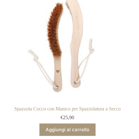
opzioni
possono
essere
scelte
nella
pagina
del
prodotto
Spazzola Cocco con Manico per Spazzolatura a Secco
€
25,90
Aggiungi al carrello