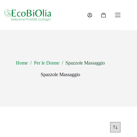
Salta
al
contenuto
Carrello
Home
/
Per le Donne
/
Spazzole Massaggio
Spazzole Massaggio