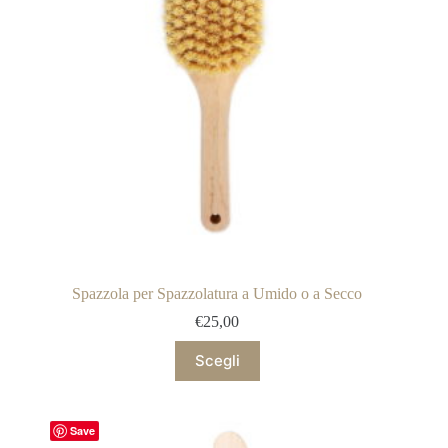
Spazzola per Spazzolatura a Umido o a Secco
€
25,00
Questo
Scegli
prodotto
ha
più
varianti.
Save
Le