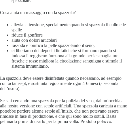
spazzolate.
C
osa aiuta un massaggio con la spazzola?
allevia la tensione, specialmente quando si spazzola il collo e le
spalle
riduce il gonfiore
aiuta con dolori articolari
rassoda e tonifica la pelle
spazzolando il seno,
ci liberiamo dei depositi linfatici che si formano quando si
indossa il reggiseno
funziona alla grande per le smagliature
fresche e rosse
migliora la circolazione sanguigna e stimola il
sistema immunitario.
La spazzola deve essere disinfettata quando necessario, ad esempio
con octanisept, e sostituita regolarmente ogni 4-6 mesi (a seconda
dell’usura).
Se stai cercando una spazzola per la pulizia del viso, dai un’occhiata
alla nostra versione con setole artificiali. Una spazzola caricata a mano
potrebbe perdere alcune setole all’inizio, che non potevano essere
rimosse in fase di produzione, e che qui sono molto sottili. Basta
pettinarlo prima di usarlo per la prima volta. Prodotto polacco.