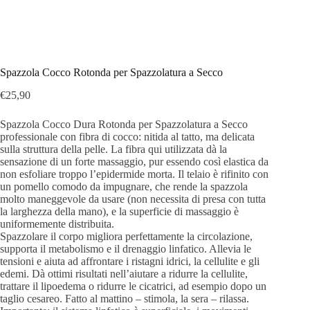
Spazzola Cocco Rotonda per Spazzolatura a Secco
€
25,90
Spazzola Cocco Dura Rotonda per Spazzolatura a Secco
professionale con fibra di cocco: nitida al tatto, ma delicata
sulla struttura della pelle.
La fibra qui utilizzata dà la
sensazione di un forte massaggio, pur essendo così elastica da
non esfoliare troppo l’epidermide morta.
Il telaio è rifinito con
un pomello comodo da impugnare, che rende la spazzola
molto maneggevole da usare (non necessita di presa con tutta
la larghezza della mano), e la superficie di massaggio è
uniformemente distribuita.
Spazzolare il corpo migliora perfettamente la circolazione,
supporta il metabolismo e il drenaggio linfatico.
Allevia le
tensioni e aiuta ad affrontare i ristagni idrici, la cellulite e gli
edemi.
Dà ottimi risultati nell’aiutare a ridurre la cellulite,
trattare il lipoedema o ridurre le cicatrici, ad esempio dopo un
taglio cesareo.
Fatto al mattino – stimola, la sera – rilassa.