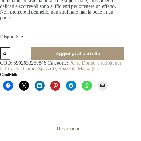
Importante: il sistema linfatico è superficiale, i movimenti
delicati e scorrevoli sono sufficienti per ottenere un effetto.
Non premere il pennello, non strofinare mai la pelle in un
punto.
Disponibile
Spazzola
Aggiungi al carrello
Cocco
Rotonda
COD:
5902633259846
Categorie:
Per le Donne
,
Prodotti per
per
la Cura del Corpo
,
Spazzole
,
Spazzole Massaggio
Spazzolatura
Condividi:
a
Secco
quantità
Descrizione