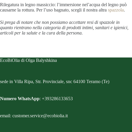
Rilegatura in legno massiccio: l’immersione nel’acqua del legno può
causarne la rottura.
Per l’uso bagnato, scegli il nostra altra
spazzola
.
Si prega di notare che non possiamo accettare resi di spazzole in
quanto rientrano nella categoria di prodotti intimi, sanitari e igienici,
articoli per la salute e la cura della persona.
EcoBiOlia di Olga Balyshkina
sede in Villa Ripa, Str. Provinciale, snc 64100 Teramo (Te)
Numero WhatsApp
: +393286133653
email: customer.service@ecobiolia.it