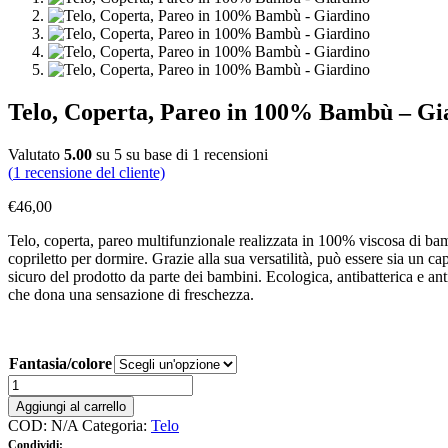
Telo, Coperta, Pareo in 100% Bambù – Gi
Valutato
5.00
su 5 su base di
1
recensioni
(
1
recensione del cliente)
€
46,00
Telo, coperta, pareo multifunzionale realizzata in 100% viscosa di ba
copriletto per dormire.
Grazie alla sua versatilità, può essere sia un c
sicuro del prodotto da parte dei bambini. E
cologica, antibatterica e an
che dona una sensazione di freschezza.
Fantasia/colore
Telo,
Coperta,
Aggiungi al carrello
Pareo
COD:
N/A
Categoria:
Telo
in
Condividi: