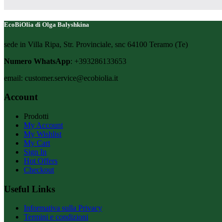
EcoBiOlia di Olga Balyshkina
sede in Villa Ripa, Str. Provinciale, snc 64100 Teramo (Te)
Numero WhatsApp
: +393286133653
email: customer.service@ecobiolia.it
Account
Prodotti
My Account
My Wishlist
My Cart
Sign In
Hot Offers
Checkout
Useful Links
Informativa sulla Privacy
Termini e condizioni