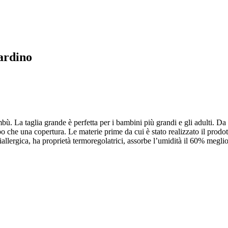
ardino
mbù.
La taglia grande è perfetta per i bambini più grandi e gli adulti.
Da 
apo che una copertura.
Le materie prime da cui è stato realizzato il prodo
tiallergica, ha proprietà termoregolatrici, assorbe l’umidità il 60% meglio