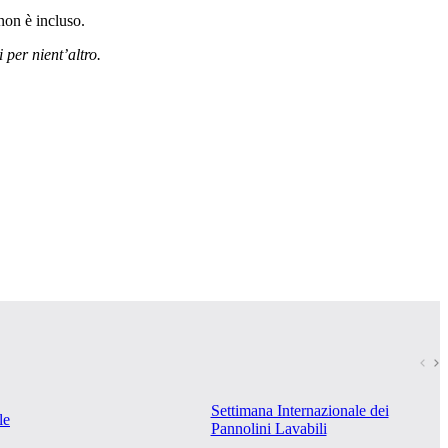
 non è incluso.
 per nient’altro.
Settimana Internazionale dei
le
Pannolini Lavabili