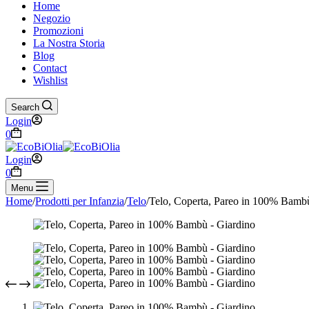
Home
Negozio
Promozioni
La Nostra Storia
Blog
Contact
Wishlist
Search
Login
Carrello
0
Login
Carrello
0
Menu
Home
/
Prodotti per Infanzia
/
Telo
/
Telo, Coperta, Pareo in 100% Bamb