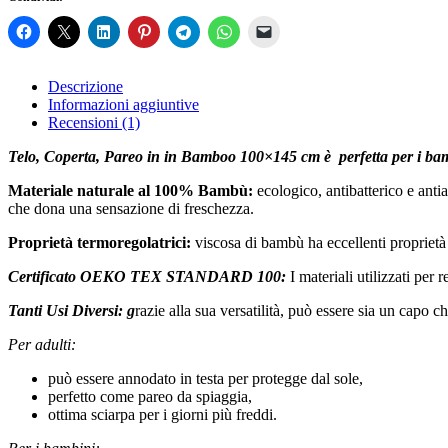
100%
Bambù
-
Giardino
quantità
Descrizione
Informazioni aggiuntive
Recensioni (1)
Telo, Coperta, Pareo in in Bamboo 100×145 cm è
perfetta per i bam
Materiale naturale al 100% Bambù:
ecologico, antibatterico e anti
che dona una sensazione di freschezza.
Proprietà termoregolatrici:
viscosa di bambù ha eccellenti proprietà 
Certificato OEKO TEX STANDARD 100:
I materiali utilizzati per
Tanti Usi Diversi
: g
razie alla sua versatilità, può essere sia un capo 
Per adulti:
può essere annodato in testa per protegge dal sole,
perfetto come pareo da spiaggia,
ottima sciarpa per i giorni più freddi.