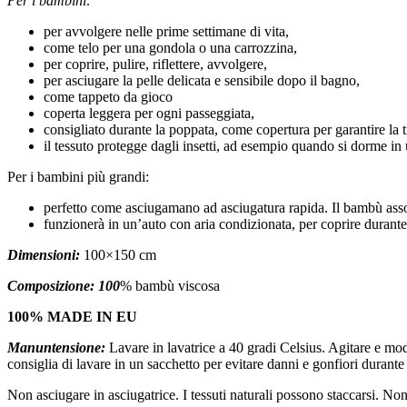
Per i bambini:
per avvolgere nelle prime settimane di vita,
come telo per una gondola o una carrozzina,
per coprire, pulire, riflettere, avvolgere,
per asciugare la pelle delicata e sensibile dopo il bagno,
come tappeto da gioco
coperta leggera per ogni passeggiata,
consigliato durante la poppata, come copertura per garantire la 
il tessuto protegge dagli insetti, ad esempio quando si dorme in
Per i bambini più grandi:
perfetto come asciugamano ad asciugatura rapida. Il bambù asso
funzionerà in un’auto con aria condizionata, per coprire durante
Dimensioni:
100×150 cm
Composizione: 100
% bambù viscosa
100% MADE IN EU
Manuntensione:
Lavare in lavatrice a 40 gradi Celsius.
Agitare e mod
consiglia di lavare in un sacchetto per evitare danni e gonfiori durante 
Non asciugare in asciugatrice.
I tessuti naturali possono staccarsi.
Non 