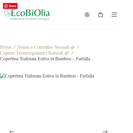
Salta
Save
al
contenuto
Carrello
Home
/
Sonno e Corredino Neonati 🌿
/
Coperte Termoregolatrici Naturali 🌿
/
Copertina Traforata Estiva in Bamboo – Farfalla