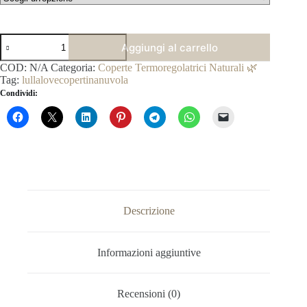
Copertina
Aggiungi al carrello
Traforata
Estiva
COD:
N/A
Categoria:
Coperte Termoregolatrici Naturali 🌿
in
Tag:
lullalovecopertinanuvola
Bamboo
Condividi:
-
Farfalla
quantità
Descrizione
Informazioni aggiuntive
Recensioni (0)