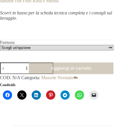
fantasie con Fiori Rosa e Mirtilli
Scorri in basso per la scheda tecnica completa e i consigli sul
lavaggio.
Fantasia
Mussola
Aggiungi al carrello
Neonato
Bamboo
COD:
N/A
Categoria:
Mussole Neonato☁️
e
Cotone
Condividi:
100x100
-
Fantasie
Animaletti
quantità