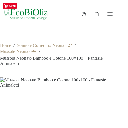
Salta
Save
al
contenuto
Carrello
Home
/
Sonno e Corredino Neonati 🌿
/
Mussole Neonato☁️
/
Mussola Neonato Bamboo e Cotone 100×100 – Fantasie
Animaletti