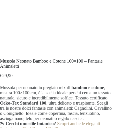
Mussola Neonato Bamboo e Cotone 100×100 – Fantasie
Animaletti
€
29,90
Mussola per neonato in pregiato mix di
bamboo e cotone
,
misura 100×100 cm, è la scelta ideale per chi cerca un tessuto
naturale, sicuro e incredibilmente soffice. Tessuto certificato
Oeko-Tex Standard 100
, ultra delicato e traspirante. Scegli
tra le nostre dolci fantasie con animaletti: Cagnolini, Cavallino
o Coniglietto. Ideale come copertina, fascia, lenzuolino,
asciugamano, telo per neonati o regalo nascita.
🌸
Cerchi uno stile botanico?
Scopri anche le eleganti