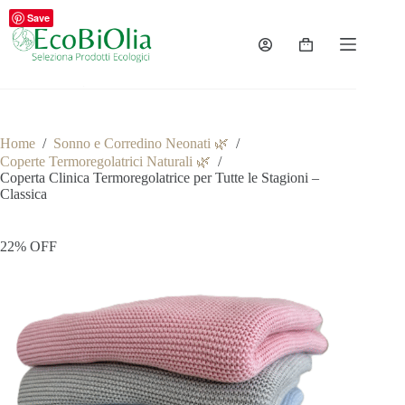
Salta
Save
al
contenuto
Carrello
Home
/
Sonno e Corredino Neonati 🌿
/
Coperte Termoregolatrici Naturali 🌿
/
Coperta Clinica Termoregolatrice per Tutte le Stagioni –
Classica
22% OFF