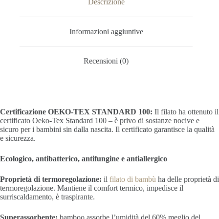
Descrizione
Informazioni aggiuntive
Recensioni (0)
Certificazione OEKO-TEX STANDARD 100:
Il filato ha ottenuto il
certificato Oeko-Tex Standard 100 – è privo di sostanze nocive e
sicuro per i bambini sin dalla nascita. Il certificato
garantisce la qualità
e sicurezza.
Ecologico, antibatterico, antifungine e antiallergico
Proprietà di termoregolazione:
i
l
filato di bambù
ha delle proprietà di
termoregolazione. Mantiene il comfort termico, impedisce il
surriscaldamento, è traspirante.
Superassorbente:
bamboo a
ssorbe l’umidità del 60% meglio del