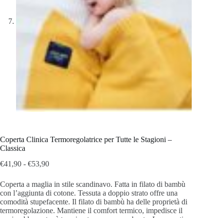
Coperta Clinica Termoregolatrice per Tutte le Stagioni –
Classica
Fascia
€
41,90
-
€
53,90
di
prezzo:
Coperta a maglia in stile scandinavo. Fatta in filato di bambù
da
con l’aggiunta di cotone. Tessuta a doppio strato
offre una
€41,90
comodità stupefacente. Il f
ilato di bambù ha delle proprietà di
a
termoregolazione. Mantiene il comfort termico, impedisce il
€53,90