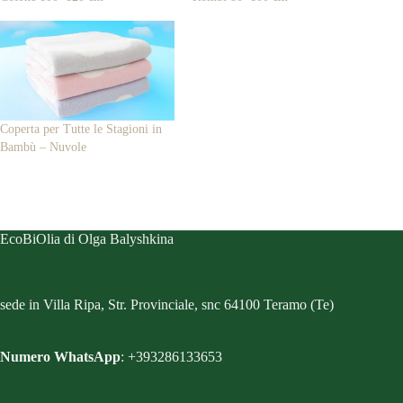
Coperta per Tutte le Stagioni in
Bambù – Nuvole
EcoBiOlia di Olga Balyshkina
sede in Villa Ripa, Str. Provinciale, snc 64100 Teramo (Te)
Numero WhatsApp
: +393286133653