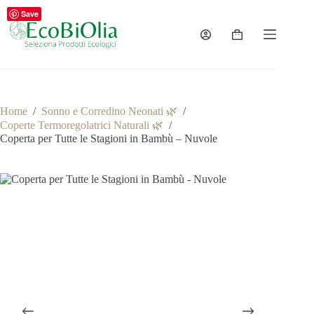
Salta
Save
al
contenuto
Carrello
Home
/
Sonno e Corredino Neonati 🌿
/
Coperte Termoregolatrici Naturali 🌿
/
Coperta per Tutte le Stagioni in Bambù – Nuvole