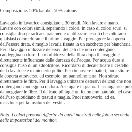
Composizione: 50% bambù, 50% cotone.
Lavaggio in lavatrice consigliato a 30 gradi.
Non lavare a mano.
Lavare con colori simili, separando i colori.
In caso di colori scuri, si
consiglia di separarli accuratamente o utilizzare tessuti che catturano
qualsiasi colore durante il primo lavaggio.
Per proteggere la coperta
dall’essere tirata, è meglio lavarla fissata in un sacchetto per biancheria.
Per il lavaggio utilizzare detersivi delicati che non contengano
candeggina o cloro.
La morbidezza della fibra dopo il lavaggio è
direttamente influenzata dalla durezza dell’acqua.
Per acqua dura si
consiglia l’uso di un addolcitore.
Ricordarsi di decalcificare il cestello
della lavatrice e mantenerlo pulito.
Per rimuovere i batteri, puoi stirare
la coperta attraverso, ad esempio, un pannolino tetra.
Non stirare
direttamente le fibre.
Per il lavaggio utilizzare detersivi delicati che non
contengano candeggina o cloro.
Asciugare in piano.
L’asciugatrice può
danneggiare le fibre.
Il delicato pilling è un fenomeno naturale nel caso
dell’uso quotidiano di tessuti a maglia.
Puoi rimuoverlo, ad es.
macchina per la rasatura dei vestiti.
Nota: i colori possono differire da quelli mostrati nelle foto a seconda
delle impostazioni del monitor.