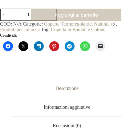
Coperta
Aggiungi al carrello
per
Tutte
COD:
N/A
Categorie:
Coperte Termoregolatrici Naturali 🌿
,
le
Prodotti per Infanzia
Tag:
Coperta in Bambù e Cotone
Stagioni
Condividi:
in
Bambù
-
Nuvole
quantità
Descrizione
Informazioni aggiuntive
Recensioni (0)