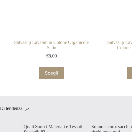
Salvaslip Lavabili in Cotone Organico e
Salvaslip Lav
Satin
Cotone 
€
8,00
Questo
Scegli
prodotto
ha
più
varianti.
Le
opzioni
possono
Di tendenza
essere
scelte
nella
Quali Sono i Materiali e Tessuti
Sonno sicuro: sacchi 
pagina
Sostenibili?
rischi poco noti.