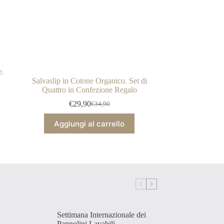
e.
Salvaslip in Cotone Organico. Set di
Quattro in Confezione Regalo
€
29,90
€
34,90
Il
Il
prezzo
prezzo
Aggiungi al carrello
originale
attuale
era:
è:
€34,90.
€29,90.
Settimana Internazionale dei
Pannolini Lavabili