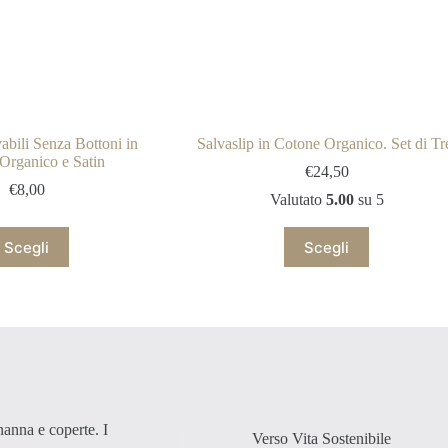
abili Senza Bottoni in
Salvaslip in Cotone Organico. Set di Tr
Organico e Satin
€
24,50
€
8,00
Valutato
5.00
su 5
Questo
Questo
Scegli
Scegli
prodotto
prodotto
ha
ha
più
più
varianti.
varianti.
Le
Le
opzioni
opzioni
possono
possono
essere
essere
scelte
scelte
nella
nella
nanna e coperte. I
pagina
pagina
Verso Vita Sostenibile