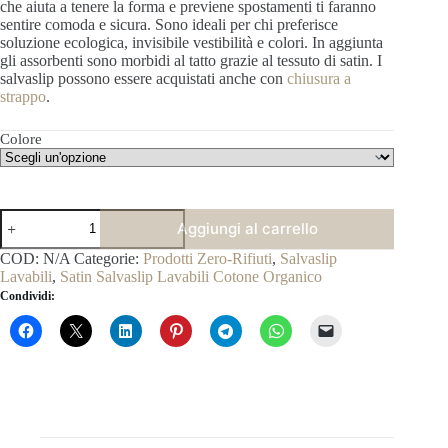
che aiuta a tenere la forma e previene spostamenti ti faranno
sentire comoda e sicura. Sono ideali per chi preferisce
soluzione ecologica, invisibile vestibilità e colori. In aggiunta
gli assorbenti sono morbidi al tatto grazie al tessuto di satin. I
salvaslip possono essere acquistati anche con
chiusura a
strappo
.
Colore
Salvaslip
Aggiungi al carrello
Lavabili
in
COD:
N/A
Categorie:
Prodotti Zero-Rifiuti
,
Salvaslip
Cotone
Lavabili
,
Satin Salvaslip Lavabili Cotone Organico
Organico
Condividi:
e
Satin
quantità