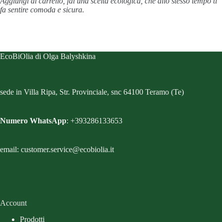
Aggiungi al carrello, fai una scelta ecologica, che allo stesso tempo ti
fa sentire comoda e sicura.
EcoBiOlia di Olga Balyshkina
sede in Villa Ripa, Str. Provinciale, snc 64100 Teramo (Te)
Numero WhatsApp
: +393286133653
email: customer.service@ecobiolia.it
Account
Prodotti