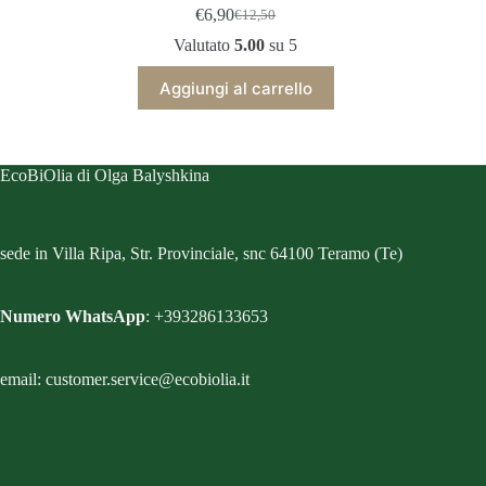
€
6,90
€
12,50
Il
Il
prezzo
prezzo
Valutato
5.00
su 5
originale
attuale
era:
è:
Aggiungi al carrello
€12,50.
€6,90.
EcoBiOlia di Olga Balyshkina
sede in Villa Ripa, Str. Provinciale, snc 64100 Teramo (Te)
Numero WhatsApp
: +393286133653
email: customer.service@ecobiolia.it