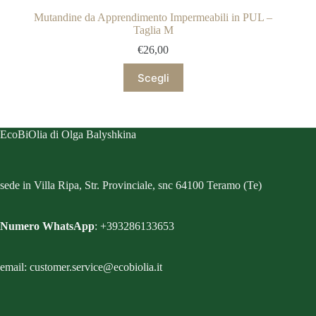
Mutandine da Apprendimento Impermeabili in PUL –
Taglia M
€
26,00
Questo
Scegli
prodotto
ha
più
varianti.
Le
EcoBiOlia di Olga Balyshkina
opzioni
possono
essere
scelte
sede in Villa Ripa, Str. Provinciale, snc 64100 Teramo (Te)
nella
pagina
del
Numero WhatsApp
: +393286133653
prodotto
email: customer.service@ecobiolia.it