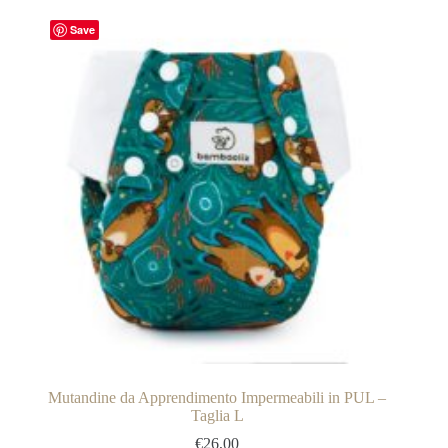
Save
Mutandine da Apprendimento Impermeabili in PUL –
Taglia L
€
26,00