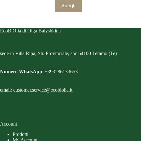
Questo
Scegli
prodotto
ha
più
varianti.
Le
EcoBiOlia di Olga Balyshkina
opzioni
possono
essere
scelte
sede in Villa Ripa, Str. Provinciale, snc 64100 Teramo (Te)
nella
pagina
del
Numero WhatsApp
: +393286133653
prodotto
email: customer.service@ecobiolia.it
Account
Prodotti
My Account