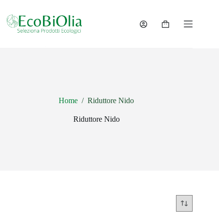
Salta
al
contenuto
Carrello
Home
/
Riduttore Nido
Riduttore Nido