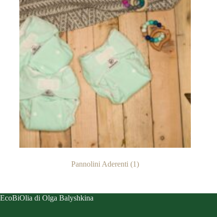
Pannolini Aderenti
(1)
EcoBiOlia di Olga Balyshkina