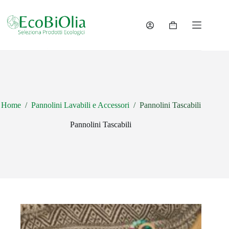
Salta
al
contenuto
Carrello
Home
/
Pannolini Lavabili e Accessori
/
Pannolini Tascabili
Pannolini Tascabili