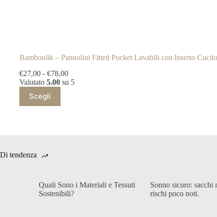
Bamboolik – Pannolini Fitted Pocket Lavabili con Inserto Cucit
Fascia
€
27,00
-
€
78,00
di
Valutato
5.00
su 5
Questo
prezzo:
Scegli
prodotto
da
ha
€27,00
più
a
varianti.
€78,00
Le
opzioni
possono
Di tendenza
essere
scelte
nella
Quali Sono i Materiali e Tessuti
Sonno sicuro: sacchi 
pagina
Sostenibili?
rischi poco noti.
del
prodotto