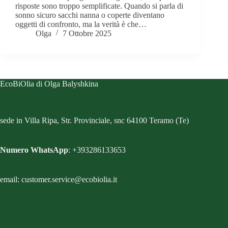
risposte sono troppo semplificate. Quando si parla di
sonno sicuro sacchi nanna o coperte diventano
oggetti di confronto, ma la verità è che…
Olga
7 Ottobre 2025
EcoBiOlia di Olga Balyshkina
sede in Villa Ripa, Str. Provinciale, snc 64100 Teramo (Te)
Numero WhatsApp
: +393286133653
email: customer.service@ecobiolia.it