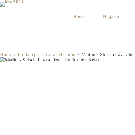
Salta
al
contenuto
Home
Negozio
Home
/
Prodotti per la Cura del Corpo
/
Martini – Striscia Lavaschi