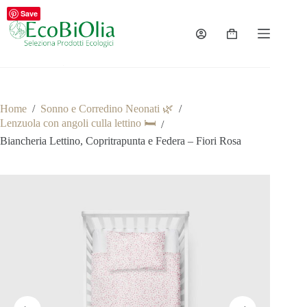
Salta
Save
al
contenuto
Carrello
Home
/
Sonno e Corredino Neonati 🌿
/
Lenzuola con angoli culla lettino 🛏️
/
Biancheria Lettino, Copritrapunta e Federa – Fiori Rosa