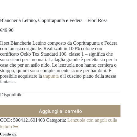
Biancheria Lettino, Copritrapunta e Federa – Fiori Rosa
€
49,90
Il set Biancheria Lettino composto da Copritrapunta e Federa
con fantasia originale.
Realizzati in 100% cotone con
certificato Oeko Tex Standard 100, classe 1 – significa che
sono sicuri per i neonati.
La taglia grande è perfetta sia per la
casa che per un asilo nido.
Le lenzuola non hanno cerniera o
strappo, quindi sono completamente sicure per bambini. È
possibile acquistare la
trapunta
e il c
uscino piatto della stessa
fantasia
.
Disponibile
Aggiungi al carrello
COD:
5904121601403
Categoria:
Lenzuola con angoli culla
lettino 🛏️
Condividi: