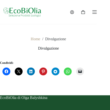
Salta
al
contenuto
Carrello
Home
/
Divulgazione
Divulgazione
Condividi:
EcoBiOlia di Olga Balyshkina