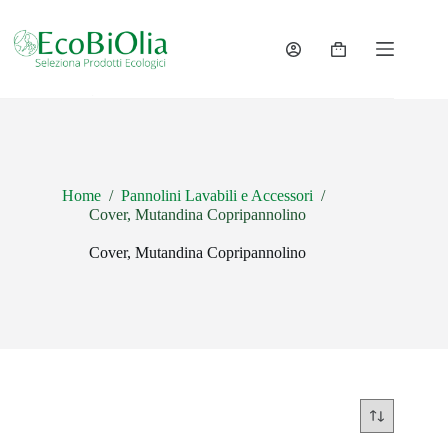
Salta
al
contenuto
Carrello
Home
/
Pannolini Lavabili e Accessori
/
Cover, Mutandina Copripannolino
Cover, Mutandina Copripannolino