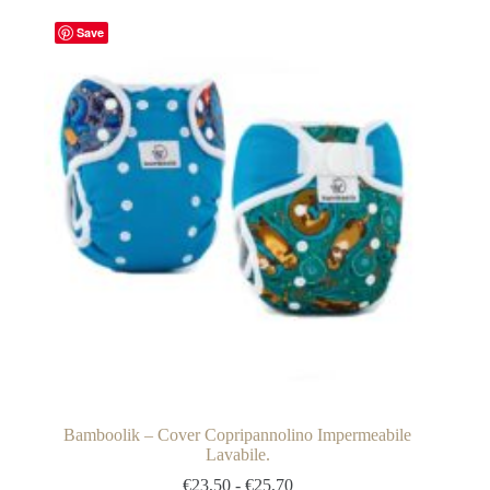
Save
Bamboolik – Cover Copripannolino Impermeabile
Lavabile.
Fascia
€
23,50
-
€
25,70