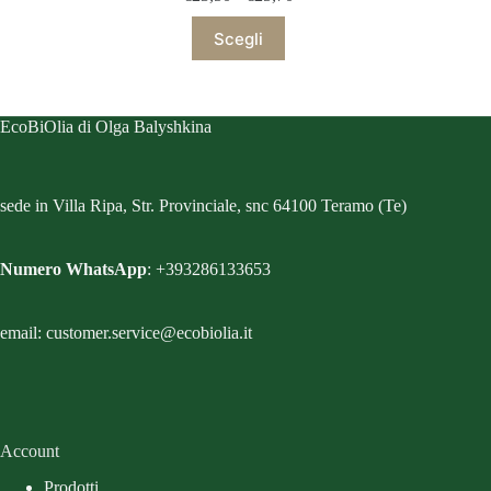
di
Questo
prezzo:
Scegli
prodotto
da
ha
€23,50
più
a
varianti.
€25,70
Le
EcoBiOlia di Olga Balyshkina
opzioni
possono
essere
scelte
sede in Villa Ripa, Str. Provinciale, snc 64100 Teramo (Te)
nella
pagina
del
Numero WhatsApp
: +393286133653
prodotto
email: customer.service@ecobiolia.it
Account
Prodotti