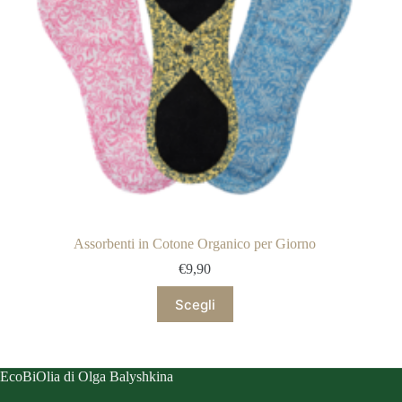
Assorbenti in Cotone Organico per Giorno
€
9,90
Questo
Scegli
prodotto
ha
più
varianti.
Le
EcoBiOlia di Olga Balyshkina
opzioni