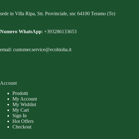
possono
essere
scelte
sede in Villa Ripa, Str. Provinciale, snc 64100 Teramo (Te)
nella
pagina
del
Numero WhatsApp
: +393286133653
prodotto
email: customer.service@ecobiolia.it
Account
Prodotti
My Account
My Wishlist
My Cart
Sign In
Hot Offers
Checkout