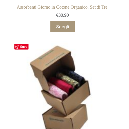
Assorbenti Giorno in Cotone Organico. Set di Tre.
€
30,90
Questo
Scegli
prodotto
ha
più
varianti.
Save
Le
opzioni
possono
essere
scelte
nella
pagina
del
prodotto