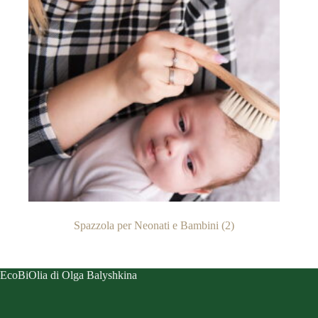
Spazzola per Neonati e Bambini
(2)
EcoBiOlia di Olga Balyshkina