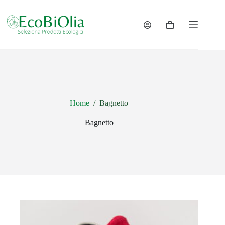
Salta
al
contenuto
Carrello
Home
/
Bagnetto
Bagnetto