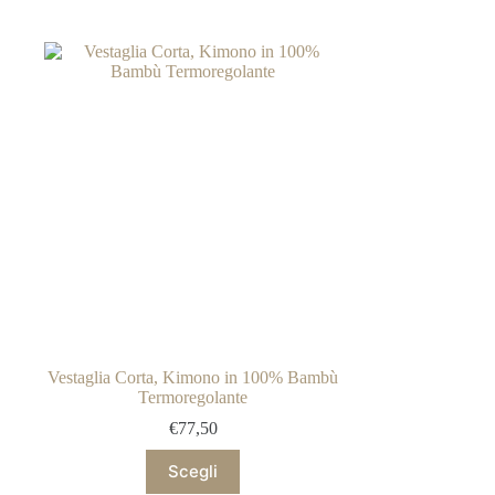
Vestaglia Corta, Kimono in 100% Bambù
Termoregolante
€
77,50
Questo
Scegli
prodotto