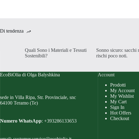
ha
più
varianti.
Le
opzioni
possono
Di tendenza
essere
scelte
nella
Quali Sono i Materiali e Tessuti
Sonno sicuro: sacchi 
pagina
Sostenibili?
rischi poco noti.
del
prodotto
EcoBiOlia di Olga Balyshkina
Account
Prodotti
My Account
My Wishlist
sede in Villa Ripa, Str. Provinciale, snc
My Cart
64100 Teramo (Te)
Sign In
Hot Offers
Checkout
Numero WhatsApp
: +393286133653
email: customer.service@ecobiolia.it